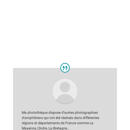
Depuis la constatation de leur déclin, les amphibiens et les
reptiles sont protégés. La disparition de mares, de zones
humides et le résultat de bien d’autres causes à effets ne sont
pas anodins à la raréfaction des ces petits vertébrés. Je ne me
lasse pas d’essayer de figer leur comportements parfois
originaux et parfois plus poétiques.
Ma photothèque dispose d’autres photographies
d’amphibiens qui ont été réalisés dans différentes
régions et départements de France comme La
Mayenne, L’Indre, La Bretagne…